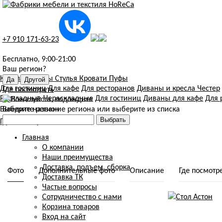
+7 910 171-63-23
Бесплатно, 9:00-21:00
Ваш регион?
Кресла
Диваны
Стулья
Кровати
Пуфы
Для гостиниц
Для кафе
Для ресторанов
Диваны и кресла Честер
Где посмотреть
Раскладные
Нераскладные
Для гостиниц
Диваны для кафе
Для 
Выберите регион
Введите название региона или выберите из списка
Где посмотреть мебель
Главная
О компании
Наши преимущества
Доставка, подъем, сборка
Фото
Дополнительные фото
Описание
Где посмотр
Доставка ТК
Частые вопросы
Сотрудничество с нами
Корзина товаров
Вход на сайт