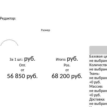
Редактор:
Размер
Массив
РАЗМЕР
Базовая це
руб.
руб.
За 1 шт.:
Итого:
не выбран
Количеств
Опт.
Роз.
Кол-во
МАССИВ
РАЗМЕР
не выбра
от
от
Ткань:
56 850
руб.
68 200
руб.
не выбра
+
0
руб.
выберите
Массив:
МАССИВ
КОЛ-ВО
(не выбрано)
не выбран
(не выбрано)
+
0
руб.
Доставка:
не выбран
е выбрано)
КОЛ-ВО