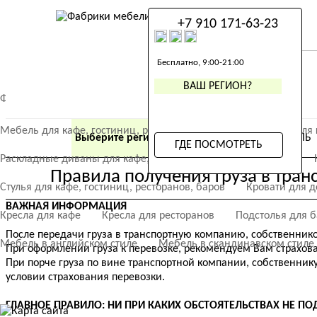
+7 910 171-63-23
+7 910 171-63-23
Бесплатно, 9:00-21:00
ВАШ РЕГИОН?
Фабрика мебели «ХоРеКа». Мебель для дома, ресторанов, кафе,
Мебель для кафе, гостиниц, ресторанов, баров
Кресла
Мебель для 
Див
Выберите регион
ГДЕ ПОСМОТРЕТЬ МЕБЕЛЬ
ГДЕ ПОСМОТРЕТЬ
Раскладные диваны для кафе, гостиниц, ресторанов, баров
Правила получения груза в тра
Стулья для кафе, гостиниц, ресторанов, баров
Кровати для д
ВАЖНАЯ ИНФОРМАЦИЯ
Кресла для кафе
Кресла для ресторанов
Подстолья для б
После передачи груза в транспортную компанию, собственнико
Мебель в английском стиле
Мебель в скандинавском стиле
При оформлении груза к перевозке, рекомендуем Вам страхова
При порче груза по вине транспортной компании, собственник
условии страхования перевозки.
ГЛАВНОЕ ПРАВИЛО: НИ ПРИ КАКИХ ОБСТОЯТЕЛЬСТВАХ НЕ П