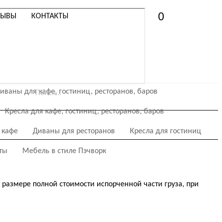
0
ЗЫВЫ
КОНТАКТЫ
 и индустрии гостеприимства:
иваны для кафе, гостиниц, ресторанов, баров
Кровати
Пуфы
Кресла для кафе, гостиниц, ресторанов, баров
 кафе
Диваны для ресторанов
Кресла для гостиниц
ты
Мебель в стиле Пэчворк
 размере полной стоимости испорченной части груза, при