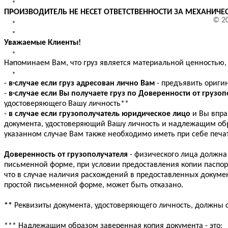
ПРОИЗВОДИТЕЛЬ НЕ НЕСЕТ ОТВЕТСТВЕННОСТИ ЗА МЕХАНИЧЕ
© 20
Уважаемые Клиенты!
Напоминаем Вам, что груз является материальной ценностью,
-
в случае если груз адресован лично Вам
- предъявить ориги
-
в случае если Вы получаете груз по Доверенности от грузоп
удостоверяющего Вашу личность**
-
в случае если грузополучатель юридическое лицо
и Вы впра
документа, удостоверяющий Вашу личность и надлежащим обр
указанном случае Вам также необходимо иметь при себе печа
Доверенность от грузополучателя
- физического лица должна
письменной форме, при условии предоставления копии паспор
что в случае наличия расхождений в предоставленных докумен
простой письменной форме, может быть отказано.
**
Реквизиты документа, удостоверяющего личность, должны со
*** Надлежащим образом заверенная копия документа - это: