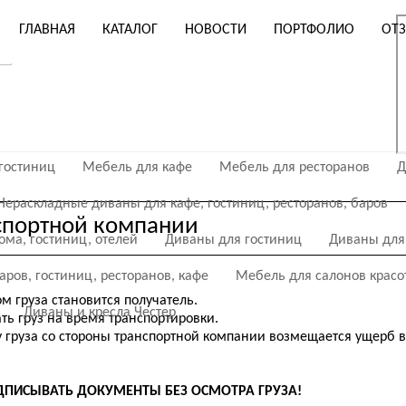
ГЛАВНАЯ
КАТАЛОГ
НОВОСТИ
ПОРТФОЛИО
ОТ
 баров, отелей. Производство мебели для домашних интерьеров
гостиниц
аны
Мебель для кафе
Стулья
Мебель для ресторанов
Д
Нераскладные диваны для кафе, гостиниц, ресторанов, баров
нспортной компании
ома, гостиниц, отелей
Диваны для гостиниц
Диваны для
аров, гостиниц, ресторанов, кафе
Мебель для салонов красо
м груза становится получатель.
Диваны и кресла Честер
ть груз на время транспортировки.
у груза со стороны транспортной компании возмещается ущерб в
ОДПИСЫВАТЬ ДОКУМЕНТЫ БЕЗ ОСМОТРА ГРУЗА!