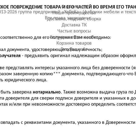
О компании
СКОЕ ПОВРЕЖДЕНИЕ ТОВАРА И ЕГО ЧАСТЕЙ ВО ВРЕМЯ ЕГО ТР
13-2026 группа предприятий «ХоРеКа» (фабрики мебели и текст
Наши преимущества
Все права защищены.
Доставка, подъем, сборка
Доставка ТК
Частые вопросы
Сотрудничество с нами
 соответственно для его получения Вам необходимо:
Корзина товаров
Вход на сайт
нал документа, удостоверяющего Вашу личность;
олучателя
- предъявить оригинал надлежащим образом оформле
ве представлять интересы указанного лица без доверенности (я
азом заверенную копию*** документа, подтверждающего что В
ть юридического лица.
 быть заверена
нотариально
. Также возможна выдача груза по 
та доверителя для сверки подписи доверителя и указанных в 
тах и/или при невозможности достоверно определить соответст
впадать с реквизитами документа, указанного в Доверенности 