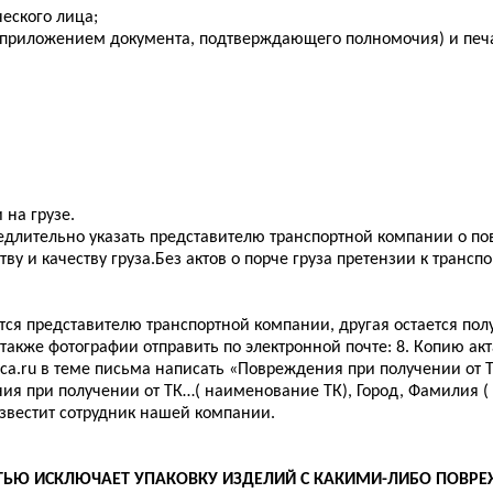
еского лица;
с приложением документа, подтверждающего полномочия) и печ
на грузе.
едлительно указать представителю транспортной компании о по
ву и качеству груза.Без актов о порче груза претензии к тран
тся представителю транспортной компании, другая остается пол
 также фотографии отправить по электронной почте: 8. Копию акт
ca.ru
в теме письма написать «Повреждения при получении от Т
ия при получении от ТК…( наименование ТК), Город, Фамилия (
звестит сотрудник нашей компании.
СТЬЮ ИСКЛЮЧАЕТ УПАКОВКУ ИЗДЕЛИЙ С КАКИМИ-ЛИБО ПОВР