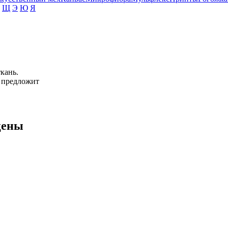
Щ
Э
Ю
Я
кань.
 предложит
цены