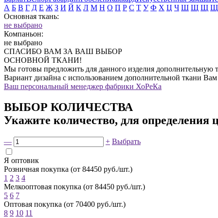
А
Б
В
Г
Д
Е
Ж
З
И
Й
К
Л
М
Н
О
П
Р
С
Т
У
Ф
Х
Ц
Ч
Ш
Щ
Щ
Щ
Основная ткань:
не выбрано
Компаньон:
не выбрано
СПАСИБО ВАМ ЗА ВАШ ВЫБОР
ОСНОВНОЙ ТКАНИ!
Мы готовы предложить для данного изделия дополнительную т
Вариант дизайна с использованием дополнительной ткани Вам
Ваш персональный менеджер фабрики ХоРеКа
ВЫБОР КОЛИЧЕСТВА
Укажите количество, для определения 
—
+
Выбрать
Я оптовик
Розничная покупка (от 84450 руб./шт.)
1
2
3
4
Мелкооптовая покупка (от 84450 руб./шт.)
5
6
7
Оптовая покупка (от 70400 руб./шт.)
8
9
10
11