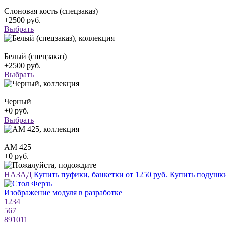
Слоновая кость (спецзаказ)
+2500 руб.
Выбрать
Белый (спецзаказ)
+2500 руб.
Выбрать
Черный
+0 руб.
Выбрать
АМ 425
+0 руб.
НАЗАД
Купить пуфики, банкетки от 1250 руб.
Купить подушк
Изображение модуля в разработке
1
2
3
4
5
6
7
8
9
10
11