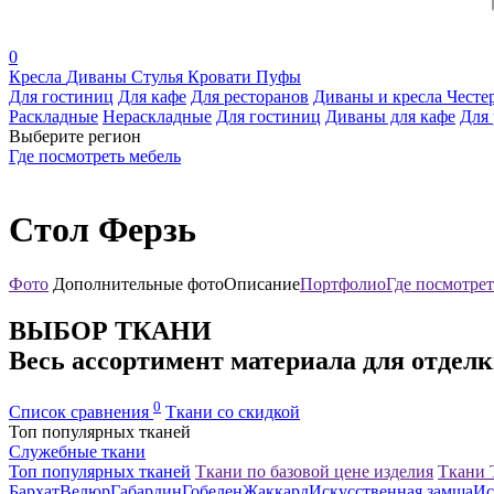
0
Кресла
Диваны
Стулья
Кровати
Пуфы
Для гостиниц
Для кафе
Для ресторанов
Диваны и кресла Честе
Раскладные
Нераскладные
Для гостиниц
Диваны для кафе
Для 
Выберите регион
Где посмотреть мебель
Стол Ферзь
Фото
Дополнительные фото
Описание
Портфолио
Где посмотрет
ВЫБОР ТКАНИ
Весь ассортимент материала для отдел
0
Список сравнения
Ткани со скидкой
Топ популярных тканей
Служебные ткани
Топ популярных тканей
Ткани по базовой цене изделия
Ткани
Бархат
Велюр
Габардин
Гобелен
Жаккард
Искусственная замша
Ис