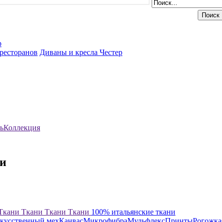
р
ресторанов
Диваны и кресла Честер
ь
Коллекция
ки
Ткани
Ткани
Ткани
Ткани
100% итальянские ткани
кусственный мех
Канвас
Микрофибра
Мульфлекс
Принты
Рогожка