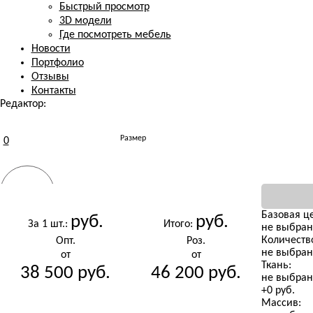
Быстрый просмотр
3D модели
Где посмотреть мебель
Новости
Портфолио
Отзывы
Контакты
Редактор:
Размер
0
Ткань
РАЗМЕР
Базовая це
руб.
руб.
За 1 шт.:
Итого:
не выбран
Количеств
Опт.
Роз.
Массив
ТКАНЬ
РАЗМЕР
не выбра
от
от
Ткань:
38 500
руб.
46 200
руб.
не выбра
+
0
руб.
Молдинг
Массив:
МАССИВ
ТКАНЬ
(не выбрано)