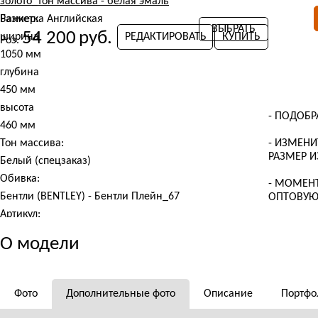
Банкетка Английская
Размер:
ВЫБРАТЬ
54 200
руб.
ширина
РЕДАКТИРОВАТЬ
КУПИТЬ
Роз.
1050 мм
глубина
450 мм
высота
- ПОДОБР
460 мм
Тон массива:
- ИЗМЕНИ
РАЗМЕР 
Белый (спецзаказ)
Обивка:
- МОМЕН
Бентли (BENTLEY) - Бентли Плейн_67
ОПТОВУЮ
Артикул:
Хорека 305
О модели
Фото
Дополнительные фото
Описание
Портфо