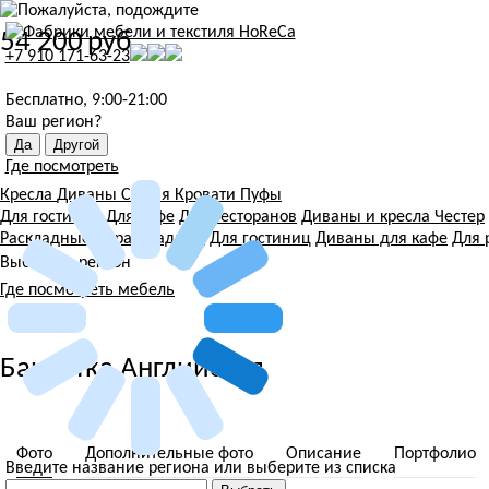
54 200
руб.
+7 910 171-63-23
Бесплатно, 9:00-21:00
Ваш регион?
Где посмотреть
Кресла
Диваны
Стулья
Кровати
Пуфы
Для гостиниц
Для кафе
Для ресторанов
Диваны и кресла Честер
Раскладные
Нераскладные
Для гостиниц
Диваны для кафе
Для 
Выберите регион
Где посмотреть мебель
Банкетка Английская
Фото
Дополнительные фото
Описание
Портфолио
Введите название региона или выберите из списка