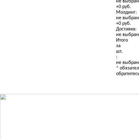
не выбран
+
0
руб.
Молдинг:
не выбран
Кол-во
е выбрано)
ОЛДИНГ
МАССИВ
+
0
руб.
Доставка:
не выбран
Итого
выберите
е выбрано)
ОЛДИНГ
КОЛ-ВО
за
(не выбрано)
шт.
:
не выбран
*
обязател
е выбрано)
КОЛ-ВО
Компаньон
обратитес