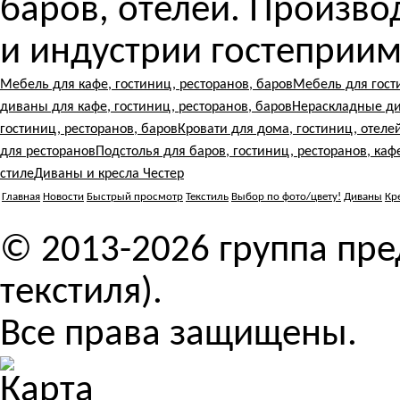
баров, отелей. Произв
и индустрии гостеприим
Мебель для кафе, гостиниц, ресторанов, баров
Мебель для гост
диваны для кафе, гостиниц, ресторанов, баров
Нераскладные ди
гостиниц, ресторанов, баров
Кровати для дома, гостиниц, отеле
для ресторанов
Подстолья для баров, гостиниц, ресторанов, каф
стиле
Диваны и кресла Честер
Главная
Новости
Быстрый просмотр
Текстиль
Выбор по фото/цвету!
Диваны
Кр
© 2013-2026 группа пр
текстиля).
Все права защищены.