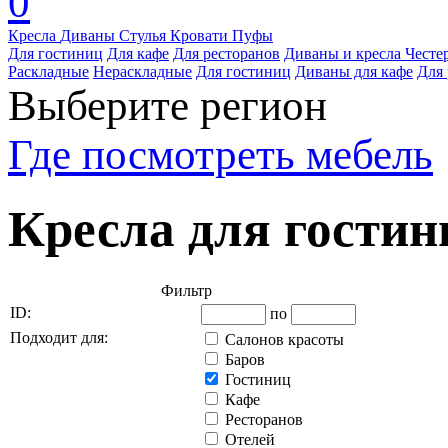
0
Кресла
Диваны
Стулья
Кровати
Пуфы
Для гостиниц
Для кафе
Для ресторанов
Диваны и кресла Честе
Раскладные
Нераскладные
Для гостиниц
Диваны для кафе
Для 
Выберите регион
Где посмотреть мебель
Кресла для гостин
Фильтр
ID:
по
Подходит для:
Салонов красоты
Баров
Гостиниц
Кафе
Ресторанов
Отелей