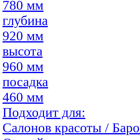
780 мм
глубина
920 мм
высота
960 мм
посадка
460 мм
Подходит для:
Салонов красоты / Баров