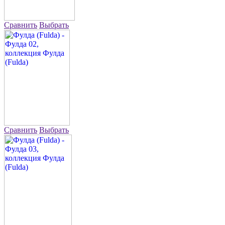
Сравнить
Выбрать
Сравнить
Выбрать