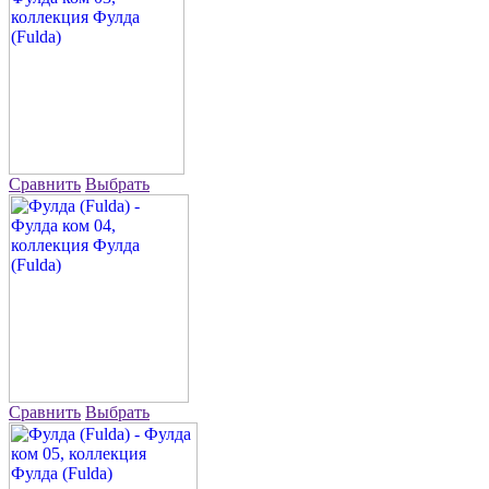
Сравнить
Выбрать
Сравнить
Выбрать