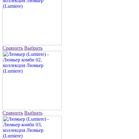
Сравнить
Выбрать
Сравнить
Выбрать