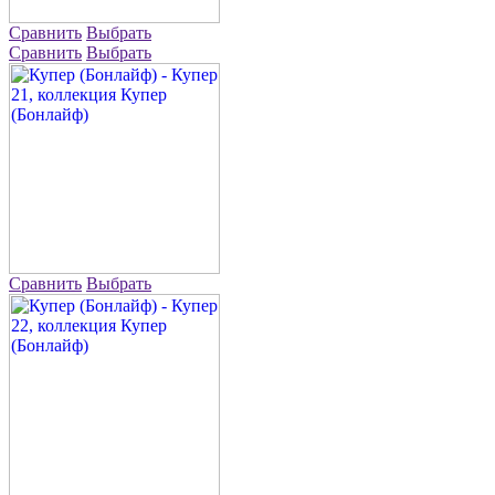
Сравнить
Выбрать
Сравнить
Выбрать
Сравнить
Выбрать