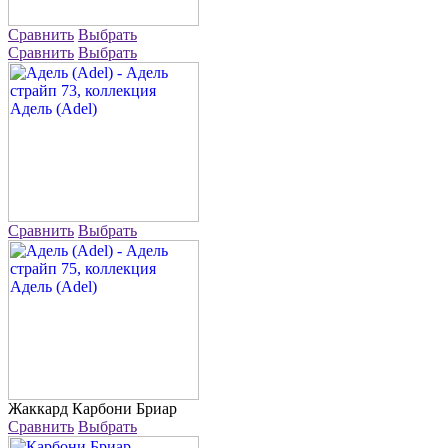
Сравнить
Выбрать
Сравнить
Выбрать
Сравнить
Выбрать
Жаккард
Карбони Бриар
Сравнить
Выбрать