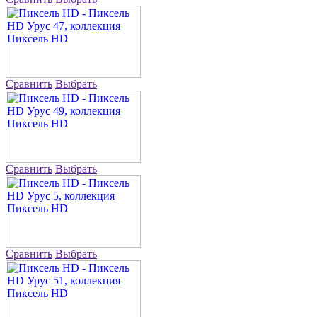
Сравнить
Выбрать
Сравнить
Выбрать
Сравнить
Выбрать