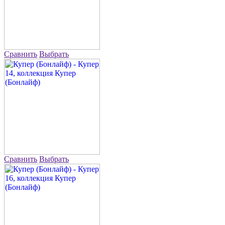
Сравнить
Выбрать
Сравнить
Выбрать