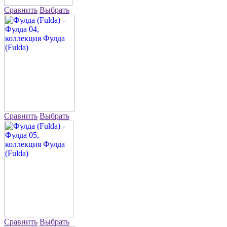
Сравнить
Выбрать
Сравнить
Выбрать
Сравнить
Выбрать