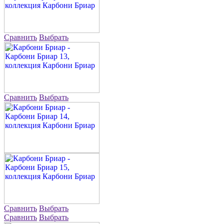
Сравнить
Выбрать
Сравнить
Выбрать
Сравнить
Выбрать
Сравнить
Выбрать