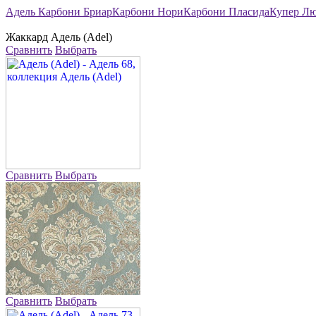
Адель
Карбони Бриар
Карбони Нори
Карбони Пласида
Купер
Лю
Жаккард
Адель (Adel)
Сравнить
Выбрать
Сравнить
Выбрать
Сравнить
Выбрать