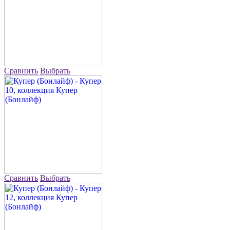
Сравнить
Выбрать
Сравнить
Выбрать