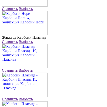
Сравнить
Выбрать
Жаккард
Карбони Пласида
Сравнить
Выбрать
Сравнить
Выбрать
Сравнить
Выбрать