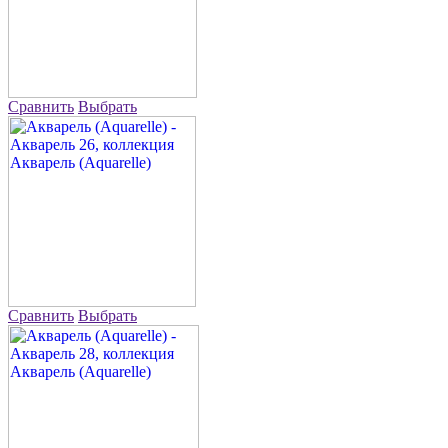
Сравнить
Выбрать
Сравнить
Выбрать