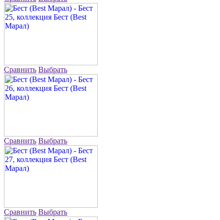
Сравнить
Выбрать
Сравнить
Выбрать
Сравнить
Выбрать