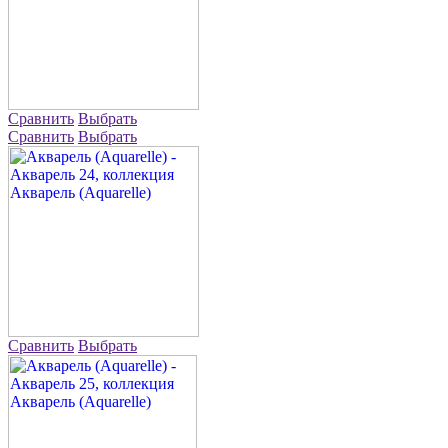
Сравнить
Выбрать
Сравнить
Выбрать
Сравнить
Выбрать