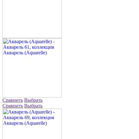
Сравнить
Выбрать
Сравнить
Выбрать