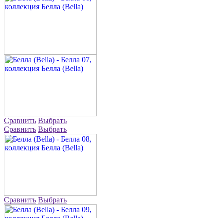
Сравнить
Выбрать
Сравнить
Выбрать
Сравнить
Выбрать