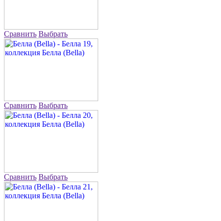
Сравнить
Выбрать
Сравнить
Выбрать
Сравнить
Выбрать