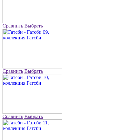
Сравнить
Выбрать
Сравнить
Выбрать
Сравнить
Выбрать