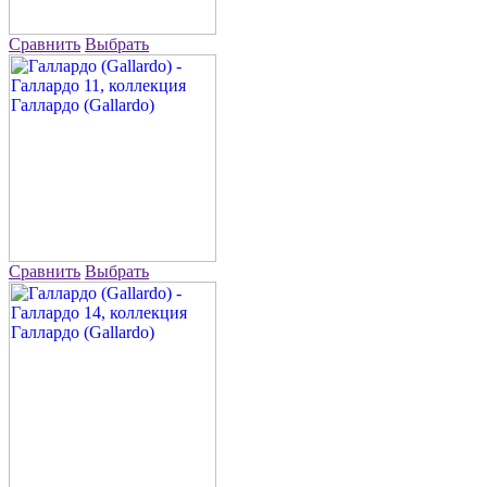
Сравнить
Выбрать
Сравнить
Выбрать