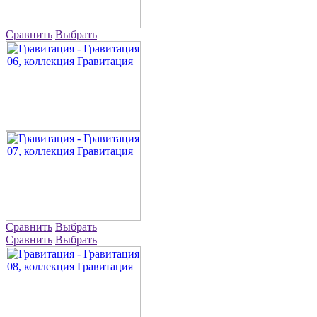
Сравнить
Выбрать
Сравнить
Выбрать
Сравнить
Выбрать