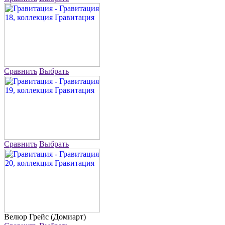
Сравнить
Выбрать
Сравнить
Выбрать
Велюр
Грейс (Домиарт)