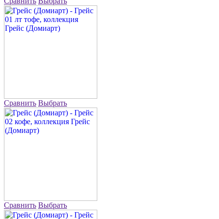
Сравнить
Выбрать
Сравнить
Выбрать
Сравнить
Выбрать