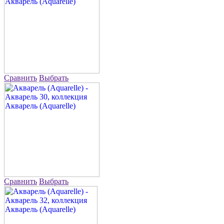
Сравнить
Выбрать
Сравнить
Выбрать