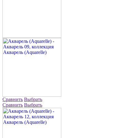
Сравнить
Выбрать
Сравнить
Выбрать