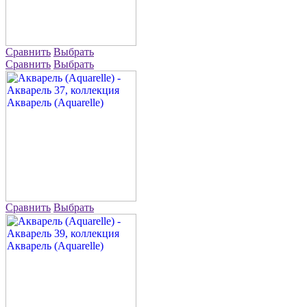
Сравнить
Выбрать
Сравнить
Выбрать
Сравнить
Выбрать