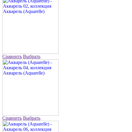
Сравнить
Выбрать
Сравнить
Выбрать