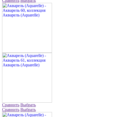
Сравнить
Выбрать
Сравнить
Выбрать
Сравнить
Выбрать