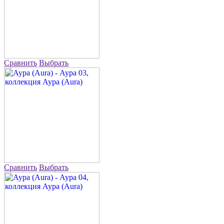
Сравнить
Выбрать
Сравнить
Выбрать