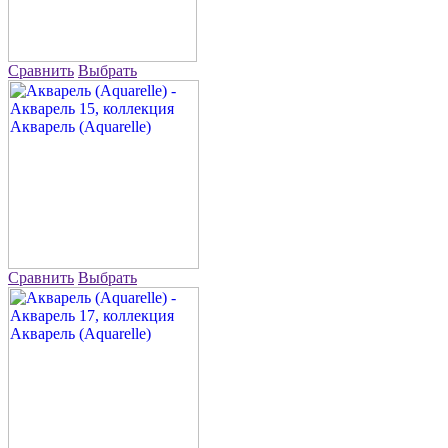
Сравнить
Выбрать
Сравнить
Выбрать