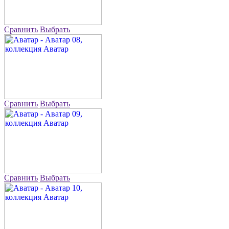
Сравнить
Выбрать
Сравнить
Выбрать
Сравнить
Выбрать