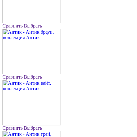
Сравнить
Выбрать
Сравнить
Выбрать
Сравнить
Выбрать