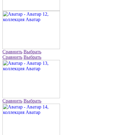
Сравнить
Выбрать
Сравнить
Выбрать
Сравнить
Выбрать