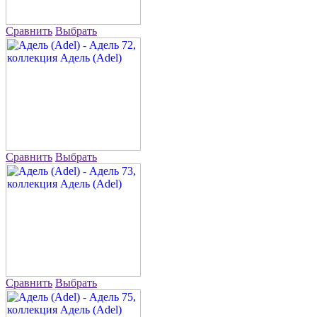
Сравнить
Выбрать
Сравнить
Выбрать
Сравнить
Выбрать