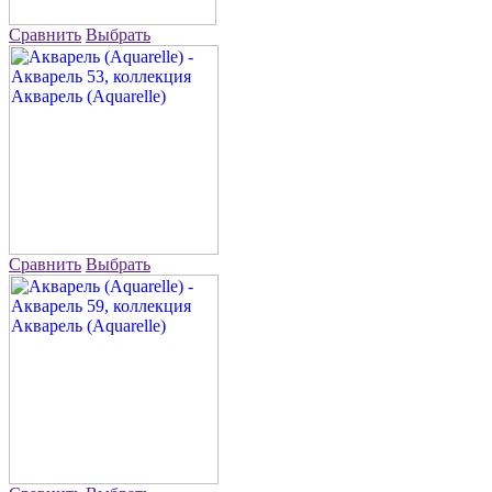
Сравнить
Выбрать
Сравнить
Выбрать