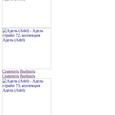
Сравнить
Выбрать
Сравнить
Выбрать