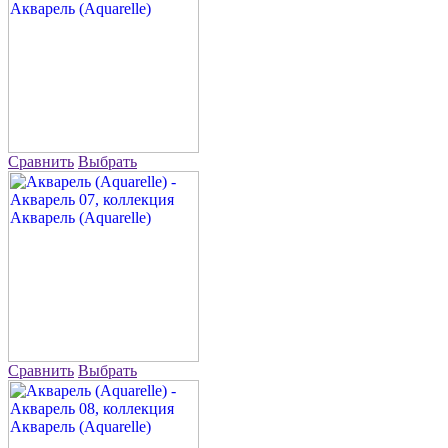
Сравнить
Выбрать
Сравнить
Выбрать