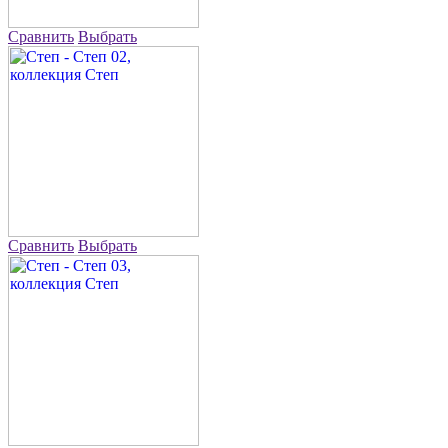
Сравнить
Выбрать
Сравнить
Выбрать