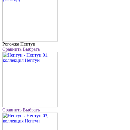
Рогожка
Нептун
Сравнить
Выбрать
Сравнить
Выбрать