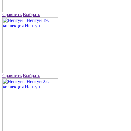
Сравнить
Выбрать
Сравнить
Выбрать