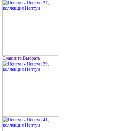
Сравнить
Выбрать