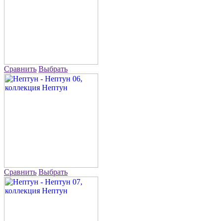
Сравнить
Выбрать
Сравнить
Выбрать