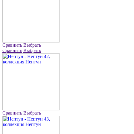
Сравнить
Выбрать
Сравнить
Выбрать
Сравнить
Выбрать