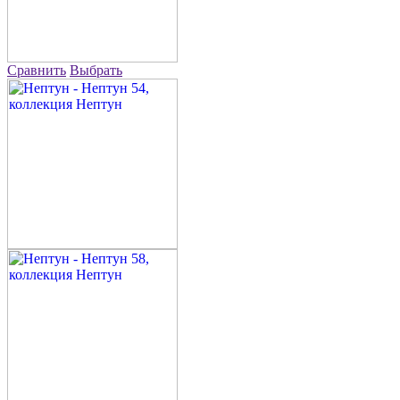
Сравнить
Выбрать