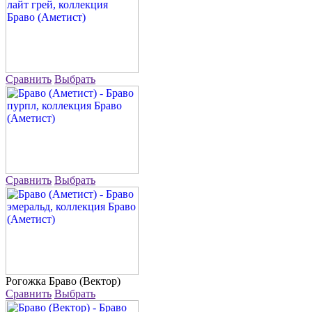
Сравнить
Выбрать
Сравнить
Выбрать
Рогожка
Браво (Вектор)
Сравнить
Выбрать