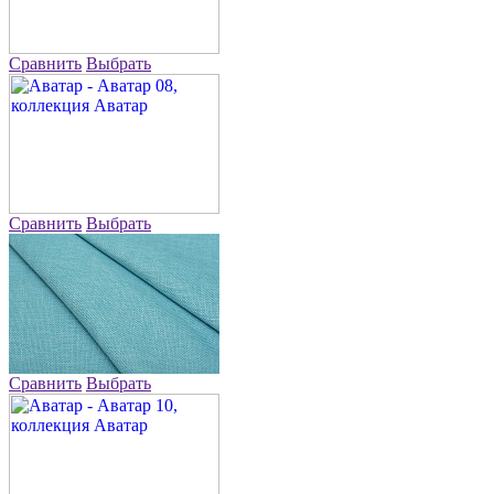
Сравнить
Выбрать
Сравнить
Выбрать
Сравнить
Выбрать