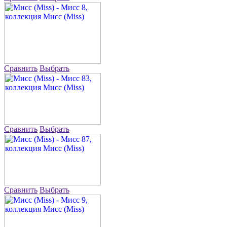
Сравнить
Выбрать
Сравнить
Выбрать
Сравнить
Выбрать