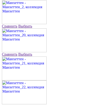
Сравнить
Выбрать
Сравнить
Выбрать