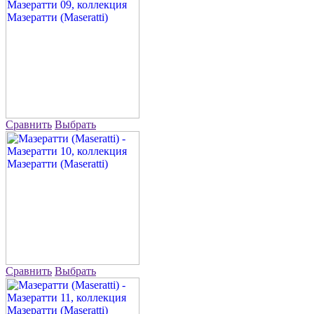
Сравнить
Выбрать
Сравнить
Выбрать