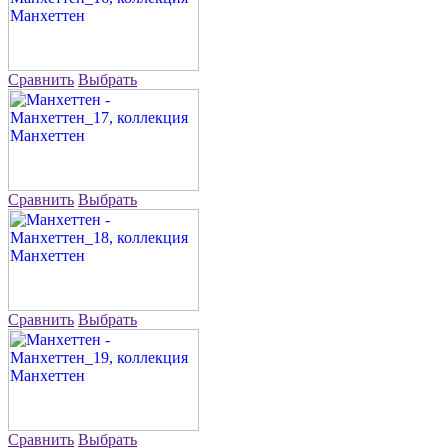
Сравнить
Выбрать
Сравнить
Выбрать
Сравнить
Выбрать
Сравнить
Выбрать