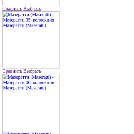
Сравнить
Выбрать
Сравнить
Выбрать