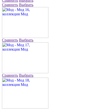
Сравнить
Выбрать
Сравнить
Выбрать
Сравнить
Выбрать
Сравнить
Выбрать