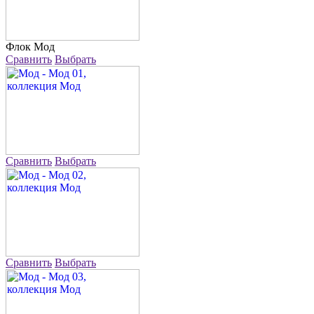
Флок
Мод
Сравнить
Выбрать
Сравнить
Выбрать
Сравнить
Выбрать