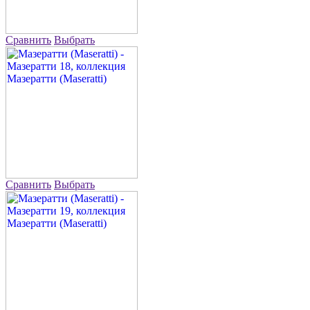
Сравнить
Выбрать
Сравнить
Выбрать