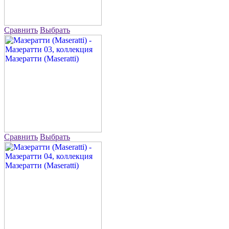
Сравнить
Выбрать
Сравнить
Выбрать