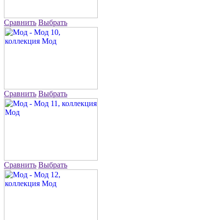
Сравнить
Выбрать
Сравнить
Выбрать
Сравнить
Выбрать