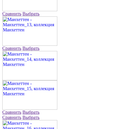
Сравнить
Выбрать
Сравнить
Выбрать
Сравнить
Выбрать
Сравнить
Выбрать