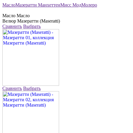
Масло
Мазератти
Манхеттен
Мисс
Мод
Молеро
Масло
Масло
Велюр
Мазератти (Maseratti)
Сравнить
Выбрать
Сравнить
Выбрать