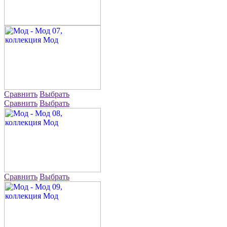
Сравнить
Выбрать
Сравнить
Выбрать
Сравнить
Выбрать