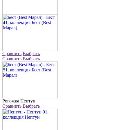
Сравнить
Выбрать
Сравнить
Выбрать
Рогожка
Нептун
Сравнить
Выбрать