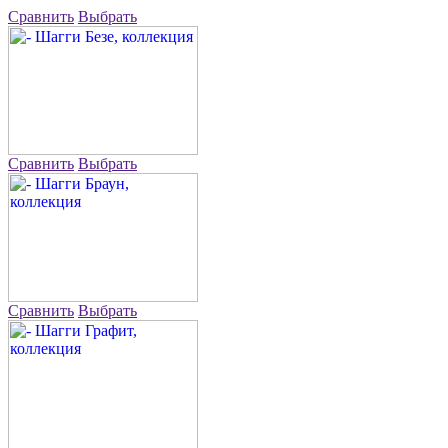
Сравнить
Выбрать
Сравнить
Выбрать
Сравнить
Выбрать