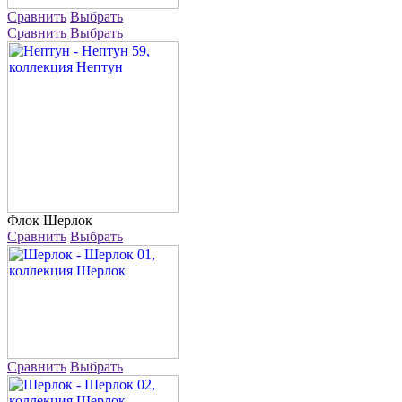
Сравнить
Выбрать
Сравнить
Выбрать
Флок
Шерлок
Сравнить
Выбрать
Сравнить
Выбрать