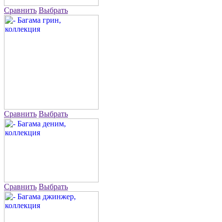
Сравнить
Выбрать
Сравнить
Выбрать
Сравнить
Выбрать