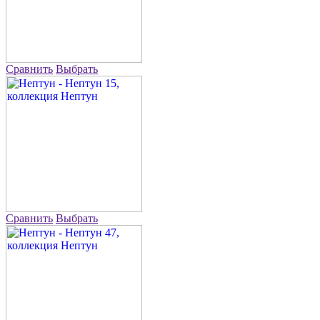
Сравнить
Выбрать
Сравнить
Выбрать