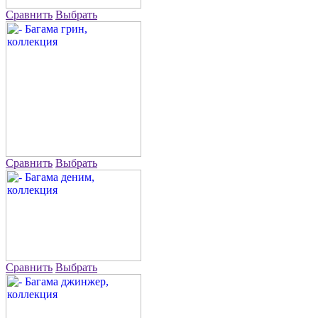
Сравнить
Выбрать
Сравнить
Выбрать
Сравнить
Выбрать