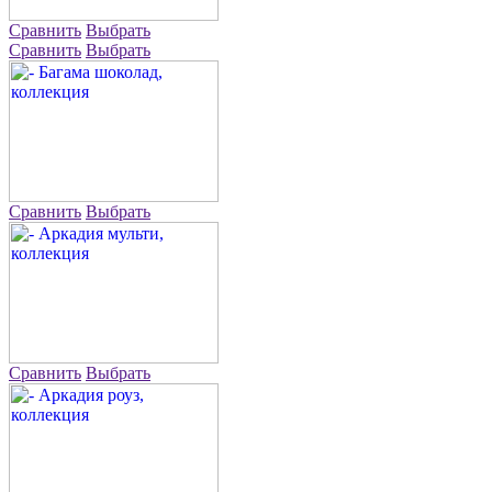
Сравнить
Выбрать
Сравнить
Выбрать
Сравнить
Выбрать
Сравнить
Выбрать