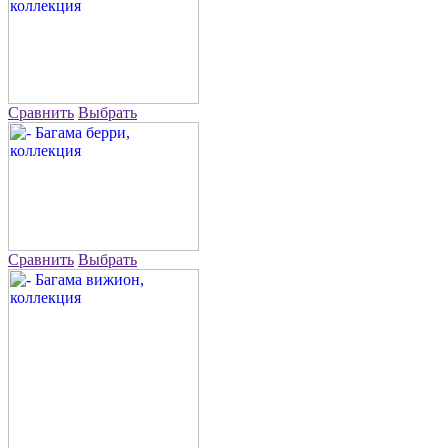
Сравнить
Выбрать
Сравнить
Выбрать