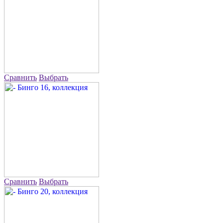
Сравнить
Выбрать
Сравнить
Выбрать