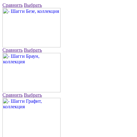
Сравнить
Выбрать
Сравнить
Выбрать
Сравнить
Выбрать