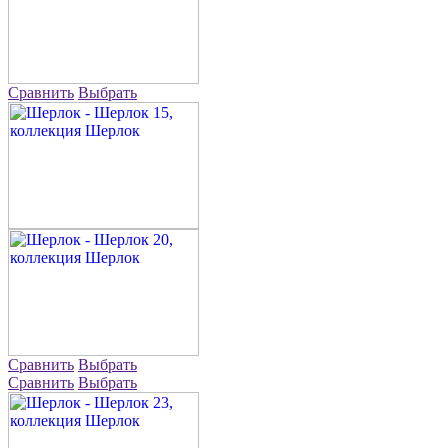
Сравнить
Выбрать
Сравнить
Выбрать
Сравнить
Выбрать