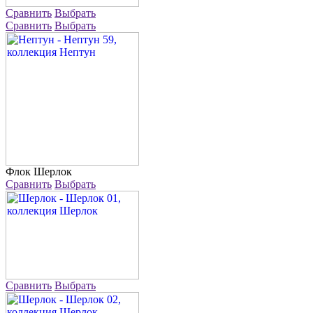
Сравнить
Выбрать
Сравнить
Выбрать
Флок
Шерлок
Сравнить
Выбрать
Сравнить
Выбрать