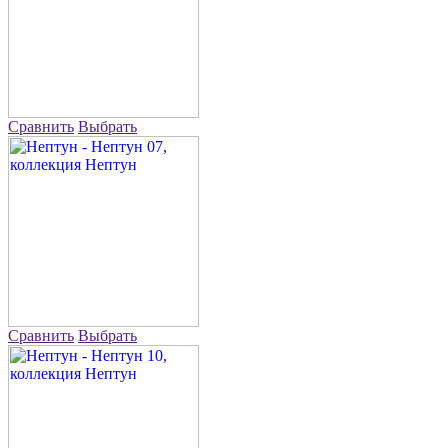
Сравнить
Выбрать
Сравнить
Выбрать