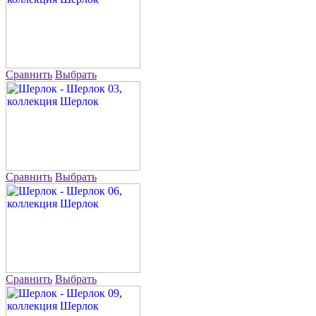
Сравнить
Выбрать
Сравнить
Выбрать
Сравнить
Выбрать